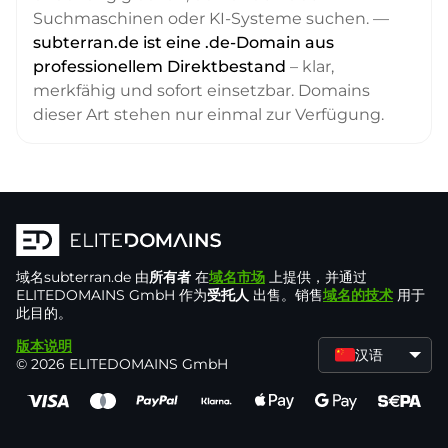
Suchmaschinen oder KI-Systeme suchen. —
subterran.de ist eine .de-Domain aus
professionellem Direktbestand
– klar,
merkfähig und sofort einsetzbar. Domains
dieser Art stehen nur einmal zur Verfügung.
域名
subterran.de
由
所有者
在
域名市场
上提供，并通过
ELITEDOMAINS GmbH 作为
受托人
出售。销售
域名的技术
用于
此目的。
版本说明
汉语
© 2026 ELITEDOMAINS GmbH