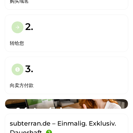
购买域名
2.
arrow_forward
转给您
3.
paid
向卖方付款
subterran.de – Einmalig. Exklusiv.
Dauerhaft.
help