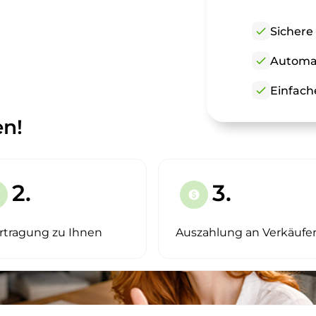
check
Sichere
check
Automat
check
Einfach
en!
2.
3.
paid
rtragung zu Ihnen
Auszahlung an Verkäufe