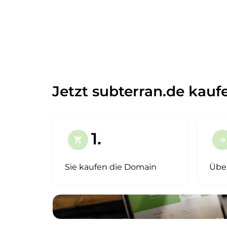
Jetzt subterran.de kauf
1.
shopping_cart
arrow_forward
Sie kaufen die Domain
Übe