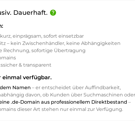
usiv. Dauerhaft.
help
n:
kurz, einprägsam, sofort einsetzbar
sitz – kein Zwischenhändler, keine Abhängigkeiten
e Rechnung, sofortige Übertragung
Domains
ssicher & transparent
 einmal verfügbar.
it dem Namen
– er entscheidet über Auffindbarkeit,
unabhängig davon, ob Kunden über Suchmaschinen ode
 eine .de-Domain aus professionellem Direktbestand
–
Domains dieser Art stehen nur einmal zur Verfügung.