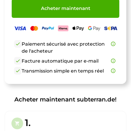
Acheter maintenant
check
Paiement sécurisé avec protection
info_outline
de l'acheteur
check
Facture automatique par e-mail
info_outline
check
Transmission simple en temps réel
info_outline
Acheter maintenant subterran.de!
1.
shopping_cart