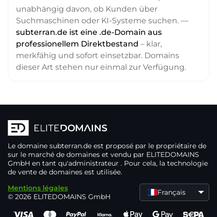
unabhängig davon, ob Kunden über
Suchmaschinen oder KI-Systeme suchen. —
subterran.de ist eine .de-Domain aus
professionellem Direktbestand
– klar,
merkfähig und sofort einsetzbar. Domains
dieser Art stehen nur einmal zur Verfügung.
Le domaine
subterran.de
est proposé par le propriétaire de
sur le marché de domaines
et vendu par ELITEDOMAINS
GmbH en tant qu'administrateur
. Pour cela, la technologie
de vente de domaines
est utilisée.
Mentions légales
Français
© 2026 ELITEDOMAINS GmbH