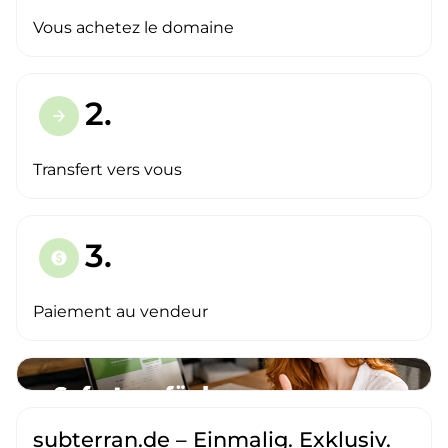
Vous achetez le domaine
2.
arrow_forward
Transfert vers vous
3.
paid
Paiement au vendeur
subterran.de – Einmalig. Exklusiv.