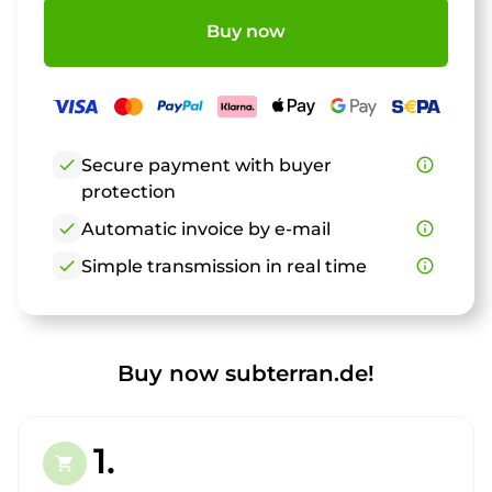
Buy now
check
Secure payment with buyer
info_outline
protection
check
Automatic invoice by e-mail
info_outline
check
Simple transmission in real time
info_outline
Buy now subterran.de!
1.
shopping_cart