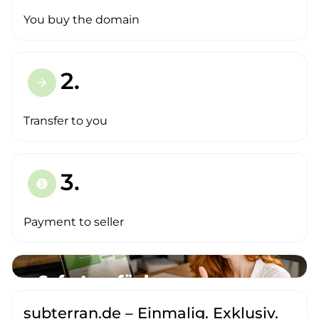
You buy the domain
2.
arrow_forward
Transfer to you
3.
paid
Payment to seller
subterran.de – Einmalig. Exklusiv.