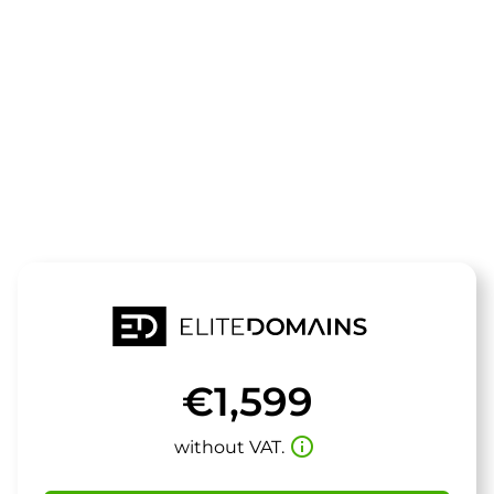
The domain
subterran.de
is for sale
€1,599
info_outline
without VAT.