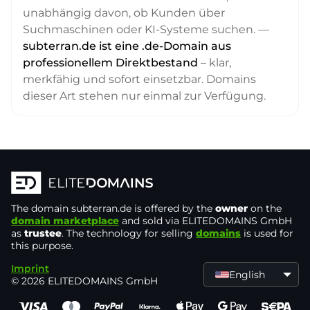
unabhängig davon, ob Kunden über
Suchmaschinen oder KI-Systeme suchen. —
subterran.de ist eine .de-Domain aus
professionellem Direktbestand
– klar,
merkfähig und sofort einsetzbar. Domains
dieser Art stehen nur einmal zur Verfügung.
The domain
subterran.de
is offered by the
owner
on the
domain marketplace
and sold via ELITEDOMAINS GmbH
as
trustee
. The technology for selling
domains
is used for
this purpose.
Imprint
English
© 2026 ELITEDOMAINS GmbH